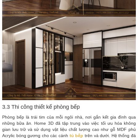
3.3 Thi công thiết kế phòng bếp
Phòng bếp là trái tim của mỗi ngôi nhà, nơi gắn kết gia đình qua
những bữa ăn. Home 3D đã tập trung vào việc tối ưu hóa không
gian lưu trữ và sử dụng vật liệu chất lượng cao như gỗ MDF phủ
Acrylic bóng gương cho các cánh
tủ bếp
trên và dưới. Hệ thống đá