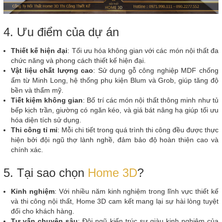
4. Ưu điểm của dự án
Thiết kế hiện đại
: Tối ưu hóa không gian với các món nội thất đa
chức năng và phong cách thiết kế hiện đại.
Vật liệu chất lượng cao
: Sử dụng gỗ công nghiệp MDF chống
ẩm từ Minh Long, hệ thống phụ kiện Blum và Grob, giúp tăng độ
bền và thẩm mỹ.
Tiết kiệm không gian
: Bố trí các món nội thất thông minh như tủ
bếp kịch trần, giường có ngăn kéo, và giá bát nâng hạ giúp tối ưu
hóa diện tích sử dụng.
Thi công tỉ mỉ
: Mỗi chi tiết trong quá trình thi công đều được thực
hiện bởi đội ngũ thợ lành nghề, đảm bảo độ hoàn thiện cao và
chính xác.
5. Tại sao chọn
Home 3D
?
Kinh nghiệm
: Với nhiều năm kinh nghiệm trong lĩnh vực thiết kế
và thi công nội thất, Home 3D cam kết mang lại sự hài lòng tuyệt
đối cho khách hàng.
Tư vấn chuyên sâu
: Đội ngũ kiến trúc sư giàu kinh nghiệm của