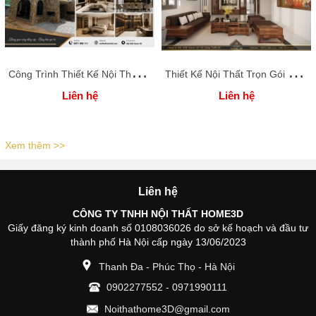
C
ông Trình Thiết Kế Nội Thất Full Căn BT44KĐT Sơn Nam Plaza, tỉnh Hưng Yên 250M2
T
hiết Kế Nội Thất Trọn Gói Nhà Cô Loan Phú Thọ Nhà Liền Kề Phong Cách Cổ Điển - Home 3D
Liên hệ
Liên hệ
Xem thêm >>
Liên hệ
CÔNG TY TNHH NỘI THẤT HOME3D
Giấy đăng ký kinh doanh số 0108036026 do sở kế hoạch và đầu tư
thành phố Hà Nội cấp ngày 13/06/2023
Thanh Đa - Phúc Thọ - Hà Nội
0902277552
-
0971990111
Noithathome3D@gmail.com