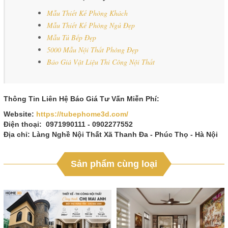
Mẫu Thiết Kế Phòng Khách
Mẫu Thiết Kế Phòng Ngủ Đẹp
Mẫu Tủ Bếp Đẹp
5000 Mẫu Nội Thất Phòng Đẹp
Báo Giá Vật Liệu Thi Công Nội Thất
Thông Tin Liên Hệ Báo Giá Tư Vấn Miễn Phí:
Website:
https://tubephome3d.com/
Điện thoại: 0971990111 - 0902277552
Địa chỉ: Làng Nghề Nội Thất Xã Thanh Đa - Phúc Thọ - Hà Nội
Sản phẩm cùng loại