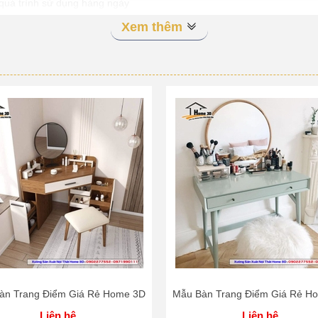
 quá trình sử dụng hàng ngày
Xem thêm
 đáo
ới những thiết kế độc đáo, từ kiểu dáng đơn giản đến những mẫu mã 
 3D Qua Sô ĐT : 090.2277.552 - 0971.
àn Trang Điểm Giá Rẻ Home 3D
Mẫu Bàn Trang Điểm Giá Rẻ H
Liên hệ
Liên hệ