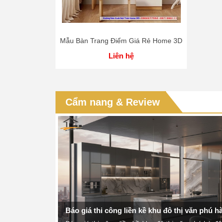
Mẫu Bàn Trang Điểm Giá Rẻ Home 3D
Liên hệ
Thi công tủ bếp trọn gói tại Hải Dươn
Thi công tủ bếp trọn gói tại Hải Dương ca
vật liệu, giải pháp kỹ thuật và báo giá t
Cẩm nang & Review
nhanh từ...
Đang cập nhật...
Ngọc Anh
 phú hà đông