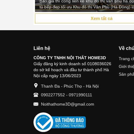
ú hà đông và giải pháp
ng) là một trong...
Xem tất cả
Liên hệ
Về chú
CÔNG TY TNHH NỘI THẤT HOME3D
Trang c
Giấy đăng ký kinh doanh số 0108036026
Giới thi
do sở kế hoạch và đầu tư thành phố Hà
Sản ph
Nội cấp ngày 13/06/2023
Thanh Đa - Phúc Thọ - Hà Nội
0902277552
-
0971990111
Noithathome3D@gmail.com