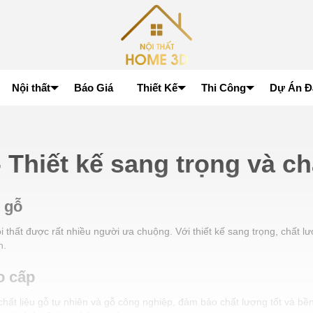
Nội thất
Báo Giá
Thiết Kế
Thi Công
Dự Án Đ
 Thiết kế sang trọng và ch
 gỗ
thất được rất nhiều người ưa chuộng. Với thiết kế sang trọng, chất lư
h.
o cấp
hất liệu gỗ tự nhiên và gỗ công nghiệp, đảm bảo chất lượng tốt và bền 