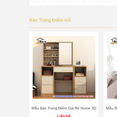
còn có thể chịu được nhiều tác động và áp lực trong
Bàn trang điểm gỗ - Thiết kế độc
Bàn Trang Điểm Gỗ
Bàn trang điểm gỗ có rất nhiều mẫu mã khác nhau v
Liên Hệ Tư Vấn
Nội Thất
Home
Mẫu Bàn Trang Điểm Giá Rẻ Home 3D
Mẫu B
Liên hệ