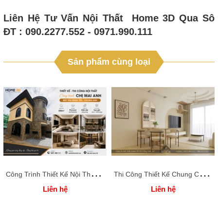
Liên Hệ Tư Vấn Nội Thất Home 3D Qua Sô
ĐT : 090.2277.552 - 0971.990.111
Sản phẩm cùng loại
C
ông Trình Thiết Kế Nội Thất Full Căn BT44KĐT Sơn Nam Plaza, tỉnh Hưng Yên 250M2
T
hi Công Thiết Kế Chung Cư OCEAN PARK 3 Phòng Ngủ - Anh Trung - Nội Thất Home 3D Thi Công Thiết Kế
Liên hệ
Liên hệ