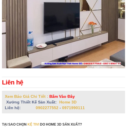
Liên hệ
Xem Báo Giá Chi Tiết :
Bấm Vào Đây
Xưởng Thiết Kế Sản Xuất:
Home 3D
Liên hệ:
0902277552
-
0971990111
TẠI SAO CHỌN
KỆ TIVI
DO HOME 3D SẢN XUẤT?