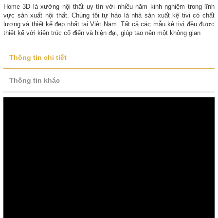
Home 3D là xưởng nội thất uy tín với nhiều năm kinh nghiệm trong lĩnh
vực sản xuất nội thất. Chúng tôi tự hào là nhà sản xuất kệ tivi có chất
lượng và thiết kế đẹp nhất tại Việt Nam. Tất cả các mẫu kệ tivi đều được
thiết kế với kiến trúc cổ điển và hiện đại, giúp tạo nên một không gian
Thông tin chi tiết
Thông tin khác