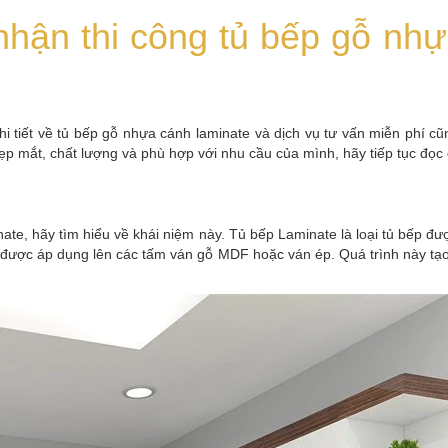
nhận thi công tủ bếp gỗ nhự
 chi tiết về tủ bếp gỗ nhựa cánh laminate và dịch vụ tư vấn miễn phí 
 mắt, chất lượng và phù hợp với nhu cầu của mình, hãy tiếp tục đọc để 
inate, hãy tìm hiểu về khái niệm này. Tủ bếp Laminate là loại tủ bếp đư
 được áp dụng lên các tấm ván gỗ MDF hoặc ván ép. Quá trình này tạo