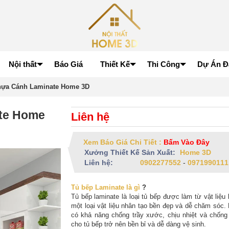
Nội thất
Báo Giá
Thiết Kế
Thi Công
Dự Án Đ
hựa Cánh Laminate Home 3D
te Home
Liên hệ
Xem Báo Giá Chi Tiết :
Bấm Vào Đây
Xưởng Thiết Kế Sản Xuất:
Home 3D
Liên hệ:
0902277552
-
0971990111
Tủ bếp Laminate là gì
?
Tủ bếp laminate là loại tủ bếp được làm từ vật liệu 
một loại vật liệu nhân tạo bền đẹp và dễ chăm sóc.
có khả năng chống trầy xước, chịu nhiệt và chống
cho tủ bếp trở nên bền bỉ và dễ dàng vệ sinh.