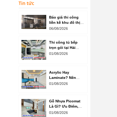
Tin tức
Báo giá thi công
liền kề khu đô thị
văn phú hà đông
06/08/2026
Thi công tủ bếp
trọn gói tại Hải
Dương cam kết
01/08/2026
chất lượng
Acrylic Hay
Laminate? Nên
Chọn Loại Nào
01/08/2026
Cho Tủ Bếp Hiện
Đại?
Gỗ Nhựa Picomat
Là Gì? Ưu Điểm,
Nhược Điểm Và
01/08/2026
Báo Giá Mới Nhất