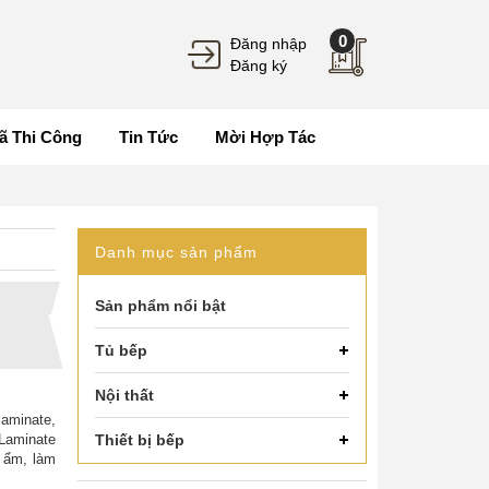
0
Đăng nhập
Đăng ký
ã Thi Công
Tin Tức
Mời Hợp Tác
Danh mục sản phẩm
Sản phẩm nổi bật
Tủ bếp
Nội thất
laminate,
 Laminate
Thiết bị bếp
 ẩm, làm