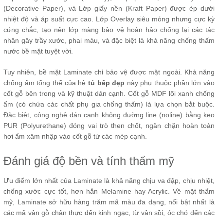
(Decorative Paper), và Lớp giấy nền (Kraft Paper) được ép dưới
nhiệt độ và áp suất cực cao. Lớp Overlay siêu mỏng nhưng cực kỳ
cứng chắc, tạo nên lớp màng bảo vệ hoàn hảo chống lại các tác
nhân gây trầy xước, phai màu, và đặc biệt là khả năng chống thấm
nước bề mặt tuyệt vời.
Tuy nhiên, bề mặt Laminate chỉ bảo vệ được mặt ngoài. Khả năng
chống ẩm tổng thể của hệ
tủ bếp đẹp
này phụ thuộc phần lớn vào
cốt gỗ bên trong và kỹ thuật dán cạnh. Cốt gỗ MDF lõi xanh chống
ẩm (có chứa các chất phụ gia chống thấm) là lựa chọn bắt buộc.
Đặc biệt, công nghệ dán cạnh không đường line (noline) bằng keo
PUR (Polyurethane) đóng vai trò then chốt, ngăn chặn hoàn toàn
hơi ẩm xâm nhập vào cốt gỗ từ các mép cạnh.
Đánh giá độ bền và tính thẩm mỹ
Ưu điểm lớn nhất của Laminate là khả năng chịu va đập, chịu nhiệt,
chống xước cực tốt, hơn hẳn Melamine hay Acrylic. Về mặt thẩm
mỹ, Laminate sở hữu hàng trăm mã màu đa dạng, nổi bật nhất là
các mã vân gỗ chân thực đến kinh ngạc, từ vân sồi, óc chó đến các