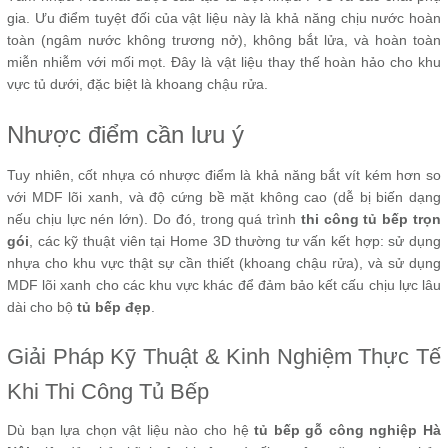
gia. Ưu điểm tuyệt đối của vật liệu này là khả năng chịu nước hoàn
toàn (ngâm nước không trương nở), không bắt lửa, và hoàn toàn
miễn nhiễm với mối mọt. Đây là vật liệu thay thế hoàn hảo cho khu
vực tủ dưới, đặc biệt là khoang chậu rửa.
Nhược điểm cần lưu ý
Tuy nhiên, cốt nhựa có nhược điểm là khả năng bắt vít kém hơn so
với MDF lõi xanh, và độ cứng bề mặt không cao (dễ bị biến dạng
nếu chịu lực nén lớn). Do đó, trong quá trình
thi công tủ bếp trọn
gói
, các kỹ thuật viên tại Home 3D thường tư vấn kết hợp: sử dụng
nhựa cho khu vực thật sự cần thiết (khoang chậu rửa), và sử dụng
MDF lõi xanh cho các khu vực khác để đảm bảo kết cấu chịu lực lâu
dài cho bộ
tủ bếp đẹp
.
Giải Pháp Kỹ Thuật & Kinh Nghiệm Thực Tế
Khi Thi Công Tủ Bếp
Dù bạn lựa chọn vật liệu nào cho hệ
tủ bếp gỗ công nghiệp Hà