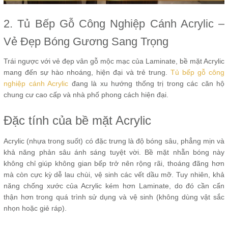
2. Tủ Bếp Gỗ Công Nghiệp Cánh Acrylic –
Vẻ Đẹp Bóng Gương Sang Trọng
Trái ngược với vẻ đẹp vân gỗ mộc mạc của Laminate, bề mặt Acrylic
mang đến sự hào nhoáng, hiện đại và trẻ trung.
Tủ bếp gỗ công
nghiệp cánh Acrylic
đang là xu hướng thống trị trong các căn hộ
chung cư cao cấp và nhà phố phong cách hiện đại.
Đặc tính của bề mặt Acrylic
Acrylic (nhựa trong suốt) có đặc trưng là độ bóng sâu, phẳng mịn và
khả năng phản sâu ánh sáng tuyệt vời. Bề mặt nhẵn bóng này
không chỉ giúp không gian bếp trở nên rộng rãi, thoáng đãng hơn
mà còn cực kỳ dễ lau chùi, vệ sinh các vết dầu mỡ. Tuy nhiên, khả
năng chống xước của Acrylic kém hơn Laminate, do đó cần cẩn
thận hơn trong quá trình sử dụng và vệ sinh (không dùng vật sắc
nhọn hoặc giẻ ráp).