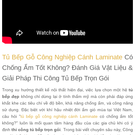
Tủ Bếp Gỗ Công Nghiệp Cánh Laminate
Có
Chống Ẩm Tốt Không? Đánh Giá Vật Liệu &
Giải Pháp Thi Công Tủ Bếp Trọn Gói
Trong xu hướng thiết kế nội thất hiện đại, việc lựa chọn một hệ
tủ
bếp đẹp
không chỉ dừng lại ở tính thẩm mỹ mà còn phải đáp ứng
khắt khe các tiêu chí về độ bền, khả năng chống ẩm, và công năng
sử dụng. Đặc biệt với khí hậu nhiệt đới ẩm gió mùa tại Việt Nam,
câu hỏi "
tủ bếp gỗ công nghiệp cánh Laminate
có chống ẩm tốt
không?" luôn là mối quan tâm hàng đầu của các gia chủ khi có ý
định
thi công tủ bếp trọn gói
. Trong bài viết chuyên sâu này, Công