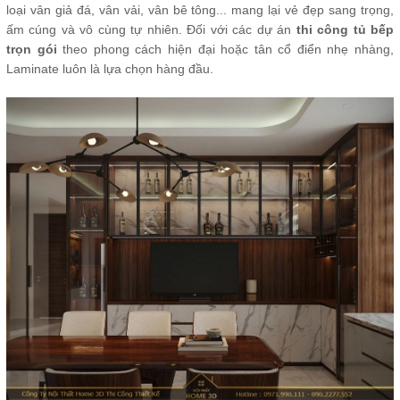
loại vân giả đá, vân vải, vân bê tông... mang lại vẻ đẹp sang trọng,
ấm cúng và vô cùng tự nhiên. Đối với các dự án
thi công tủ bếp
trọn gói
theo phong cách hiện đại hoặc tân cổ điển nhẹ nhàng,
Laminate luôn là lựa chọn hàng đầu.