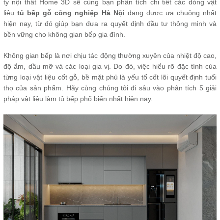
ty nội thất Home 3D sẽ cùng bạn phân tích chi tiết các dòng vật
liệu
tủ bếp gỗ công nghiệp Hà Nội
đang được ưa chuộng nhất
hiện nay, từ đó giúp bạn đưa ra quyết định đầu tư thông minh và
bền vững cho không gian bếp gia đình.
Không gian bếp là nơi chịu tác động thường xuyên của nhiệt độ cao,
độ ẩm, dầu mỡ và các loại gia vị. Do đó, việc hiểu rõ đặc tính của
từng loại vật liệu cốt gỗ, bề mặt phủ là yếu tố cốt lõi quyết định tuổi
thọ của sản phẩm. Hãy cùng chúng tôi đi sâu vào phân tích 5 giải
pháp vật liệu làm tủ bếp phổ biến nhất hiện nay.