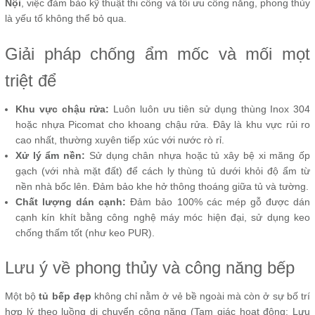
Nội
, việc đảm bảo kỹ thuật thi công và tối ưu công năng, phong thủy
là yếu tố không thể bỏ qua.
Giải pháp chống ẩm mốc và mối mọt
triệt để
Khu vực chậu rửa:
Luôn luôn ưu tiên sử dụng thùng Inox 304
hoặc nhựa Picomat cho khoang chậu rửa. Đây là khu vực rủi ro
cao nhất, thường xuyên tiếp xúc với nước rò rỉ.
Xử lý ẩm nền:
Sử dụng chân nhựa hoặc tủ xây bệ xi măng ốp
gạch (với nhà mặt đất) để cách ly thùng tủ dưới khỏi độ ẩm từ
nền nhà bốc lên. Đảm bảo khe hở thông thoáng giữa tủ và tường.
Chất lượng dán cạnh:
Đảm bảo 100% các mép gỗ được dán
cạnh kín khít bằng công nghệ máy móc hiện đại, sử dụng keo
chống thấm tốt (như keo PUR).
Lưu ý về phong thủy và công năng bếp
Một bộ
tủ bếp đẹp
không chỉ nằm ở vẻ bề ngoài mà còn ở sự bố trí
hợp lý theo luồng di chuyển công năng (Tam giác hoạt động: Lưu