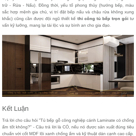
trữ - Rửa - Nấu). Đồng thời, yếu tố phong thủy (hướng bếp, màu
sắc hợp mệnh gia chủ, vị trí đặt bếp nấu và chậu rửa không xung
khắc) cũng cần được đội ngũ thiết kế
thi công tủ bếp trọn gói
tư
vấn kỹ lưỡng, mang lại tài lộc và sự bình an cho gia đạo.
Kết Luận
Trả lời cho câu hỏi "Tủ bếp gỗ công nghiệp cánh Laminate có chống
ẩm tốt không?" - Câu trả lời là CÓ, nếu nó được sản xuất đúng tiêu
chuẩn với cốt MDF lõi xanh chống ẩm và kỹ thuật dán cạnh cao cấp.