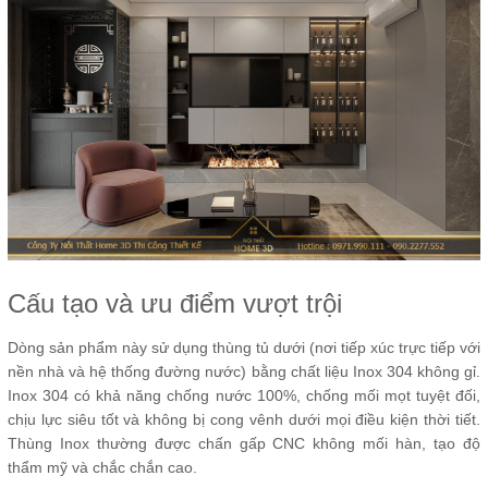
Cấu tạo và ưu điểm vượt trội
Dòng sản phẩm này sử dụng thùng tủ dưới (nơi tiếp xúc trực tiếp với
nền nhà và hệ thống đường nước) bằng chất liệu Inox 304 không gỉ.
Inox 304 có khả năng chống nước 100%, chống mối mọt tuyệt đối,
chịu lực siêu tốt và không bị cong vênh dưới mọi điều kiện thời tiết.
Thùng Inox thường được chấn gấp CNC không mối hàn, tạo độ
thẩm mỹ và chắc chắn cao.