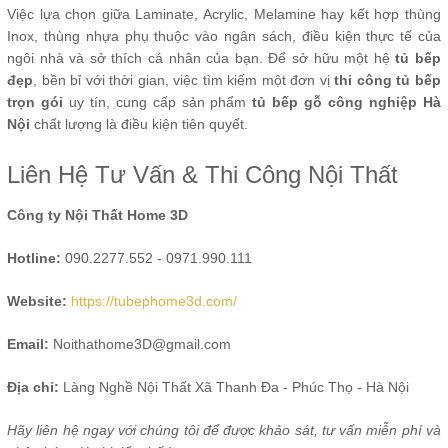
Việc lựa chọn giữa Laminate, Acrylic, Melamine hay kết hợp thùng
Inox, thùng nhựa phụ thuộc vào ngân sách, điều kiện thực tế của
ngôi nhà và sở thích cá nhân của bạn. Để sở hữu một hệ
tủ bếp
đẹp
, bền bỉ với thời gian, việc tìm kiếm một đơn vị
thi công tủ bếp
trọn gói
uy tín, cung cấp sản phẩm
tủ bếp gỗ công nghiệp Hà
Nội
chất lượng là điều kiện tiên quyết.
Liên Hệ Tư Vấn & Thi Công Nội Thất
Công ty Nội Thất Home 3D
Hotline:
090.2277.552 - 0971.990.111
Website:
https://tubephome3d.com/
Email:
Noithathome3D@gmail.com
Địa chỉ:
Làng Nghề Nội Thất Xã Thanh Đa - Phúc Thọ - Hà Nội
Hãy liên hệ ngay với chúng tôi để được khảo sát, tư vấn miễn phí và