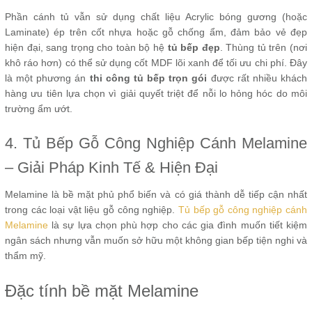
Phần cánh tủ vẫn sử dụng chất liệu Acrylic bóng gương (hoặc
Laminate) ép trên cốt nhựa hoặc gỗ chống ẩm, đảm bảo vẻ đẹp
hiện đại, sang trọng cho toàn bộ hệ
tủ bếp đẹp
. Thùng tủ trên (nơi
khô ráo hơn) có thể sử dụng cốt MDF lõi xanh để tối ưu chi phí. Đây
là một phương án
thi công tủ bếp trọn gói
được rất nhiều khách
hàng ưu tiên lựa chọn vì giải quyết triệt để nỗi lo hỏng hóc do môi
trường ẩm ướt.
4. Tủ Bếp Gỗ Công Nghiệp Cánh Melamine
– Giải Pháp Kinh Tế & Hiện Đại
Melamine là bề mặt phủ phổ biến và có giá thành dễ tiếp cận nhất
trong các loại vật liệu gỗ công nghiệp.
Tủ bếp gỗ công nghiệp cánh
Melamine
là sự lựa chọn phù hợp cho các gia đình muốn tiết kiệm
ngân sách nhưng vẫn muốn sở hữu một không gian bếp tiện nghi và
thẩm mỹ.
Đặc tính bề mặt Melamine