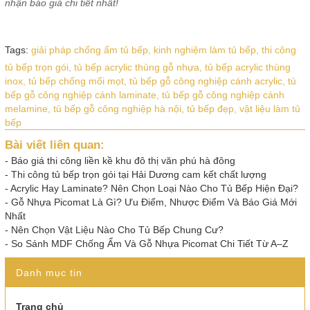
nhận báo giá chi tiết nhất!
Tags:
giải pháp chống ẩm tủ bếp,
kinh nghiệm làm tủ bếp,
thi công
tủ bếp trọn gói,
tủ bếp acrylic thùng gỗ nhựa,
tủ bếp acrylic thùng
inox,
tủ bếp chống mối mọt,
tủ bếp gỗ công nghiệp cánh acrylic,
tủ
bếp gỗ công nghiệp cánh laminate,
tủ bếp gỗ công nghiệp cánh
melamine,
tủ bếp gỗ công nghiệp hà nội,
tủ bếp đẹp,
vật liệu làm tủ
bếp
Bài viết liên quan:
-
Báo giá thi công liền kề khu đô thị văn phú hà đông
-
Thi công tủ bếp trọn gói tại Hải Dương cam kết chất lượng
-
Acrylic Hay Laminate? Nên Chọn Loại Nào Cho Tủ Bếp Hiện Đại?
-
Gỗ Nhựa Picomat Là Gì? Ưu Điểm, Nhược Điểm Và Báo Giá Mới
Nhất
-
Nên Chọn Vật Liệu Nào Cho Tủ Bếp Chung Cư?
-
So Sánh MDF Chống Ẩm Và Gỗ Nhựa Picomat Chi Tiết Từ A–Z
Danh mục tin
Trang chủ