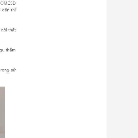
. HOME3D
ế đến thi
nội thất
 gu thẩm
trong sử