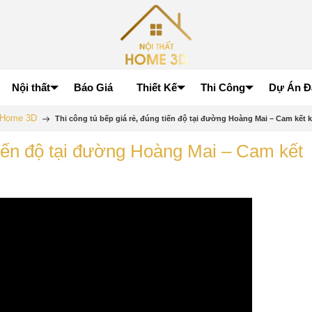
Nội thất
Báo Giá
Thiết Kế
Thi Công
Dự Án Đ
p Home 3D
Thi công tủ bếp giá rẻ, đúng tiến độ tại đường Hoàng Mai – Cam kết 
 tiến độ tại đường Hoàng Mai – Cam kết