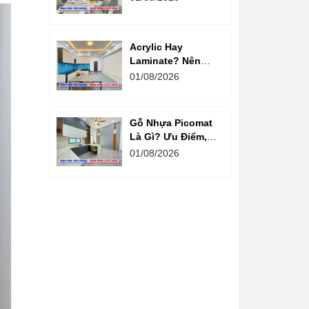
chất lượng
Acrylic Hay
Laminate? Nên
Chọn Loại Nào
01/08/2026
Cho Tủ Bếp Hiện
Đại?
Gỗ Nhựa Picomat
Là Gì? Ưu Điểm,
Nhược Điểm Và
01/08/2026
Báo Giá Mới Nhất