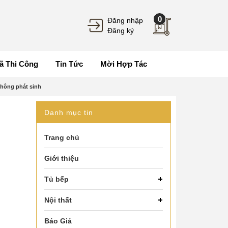
0
Đăng nhập
Đăng ký
ã Thi Công
Tin Tức
Mời Hợp Tác
không phát sinh
Danh mục tin
Trang chủ
Giới thiệu
Tủ bếp
Nội thất
Báo Giá