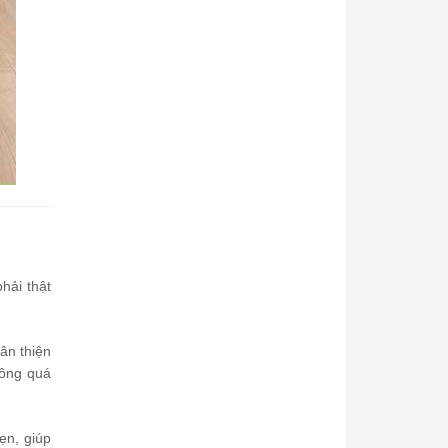
hải thật
hân thiện
hông quá
ẹn, giúp