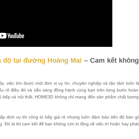
ến độ tại đường Hoàng Mai
– Cam kết không
bếp, việc tìm được một đơn vị uy tín, chuyên nghiệp và tận tâm luôn là
õ điều đó và sẵn sàng đồng hành cùng bạn trên từng bước hoàn t
 tủ bếp và nội thất, HOME3D không chỉ mang đến sản phẩm chất lượn
ấp dịch vụ thi công tủ bếp giá rẻ nhưng luôn đảm bảo tiến độ bàn g
. Đó là lời cam kết để bạn không còn lo lắng về việc trì hoãn hay phát