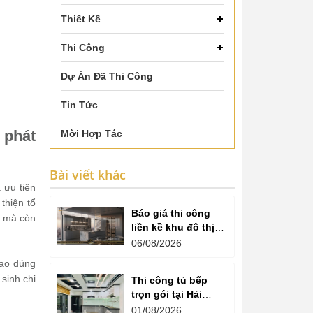
Thiết Kế
Thi Công
Dự Án Đã Thi Công
Tin Tức
 phát
Mời Hợp Tác
Bài viết khác
 ưu tiên
hiện tổ
Báo giá thi công
g mà còn
liền kề khu đô thị
văn phú hà đông
06/08/2026
iao đúng
 sinh chi
Thi công tủ bếp
trọn gói tại Hải
Dương cam kết
01/08/2026