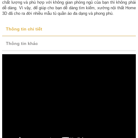
chất lượng và phù hợp với không gian phòng ngủ của bạn thì không phải
dễ dàng. Vì vậy, để giúp cho bạn dễ dàng tìm kiếm, xưởng nội thất Home
3D đã cho ra đời nhiều mẫu tủ quần áo đa dạng và phong phú.
Thông tin chi tiết
Thông tin khác