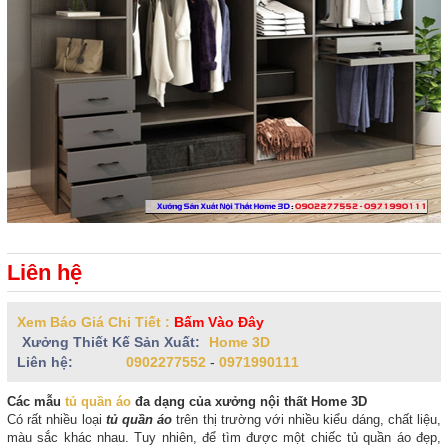
Liên hệ
Xem Báo Giá Chi Tiết :
Bấm Vào Đây
Xưởng Thiết Kế Sản Xuất:
Home 3D
Liên hệ:
0902277552
-
0971990111
Các mẫu
tủ quần áo
đa dạng của xưởng nội thất Home 3D
Có rất nhiều loại
tủ quần áo
trên thị trường với nhiều kiểu dáng, chất liệu,
màu sắc khác nhau. Tuy nhiên, để tìm được một chiếc tủ quần áo đẹp,