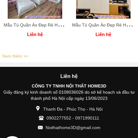
M
ẫu Tủ Quần Áo Đẹp Rẻ Home 3D
M
ẫu Tủ Quần Áo Đẹp Rẻ Home 3D
Liên hệ
Liên hệ
Xem thêm >>
Liên hệ
CÔNG TY TNHH NỘI THẤT HOME3D
Giấy đăng ký kinh doanh số 0108036026 do sở kế hoạch và đầu tư
thành phố Hà Nội cấp ngày 13/06/2023
Thanh Đa - Phúc Thọ - Hà Nội
0902277552
-
0971990111
Noithathome3D@gmail.com